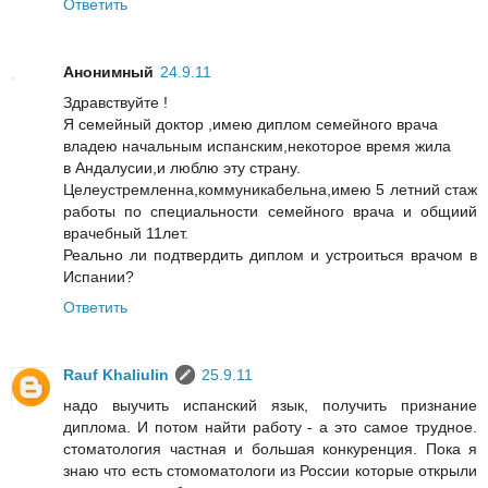
Ответить
Анонимный
24.9.11
Здравствуйте !
Я семейный доктор ,имею диплом семейного врача
владею начальным испанским,некоторое время жила
в Андалусии,и люблю эту страну.
Целеустремленна,коммуникабельна,имею 5 летний стаж
работы по специальности семейного врача и общиий
врачебный 11лет.
Реально ли подтвердить диплом и устроиться врачом в
Испании?
Ответить
Rauf Khaliulin
25.9.11
надо выучить испанский язык, получить признание
диплома. И потом найти работу - а это самое трудное.
стоматология частная и большая конкуренция. Пока я
знаю что есть стомоматологи из России которые открыли