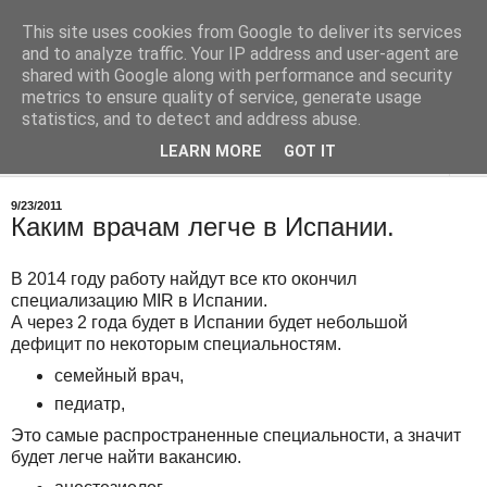
This site uses cookies from Google to deliver its services
Врач в Испании
and to analyze traffic. Your IP address and user-agent are
shared with Google along with performance and security
metrics to ensure quality of service, generate usage
О работе, о медицине в Испании
statistics, and to detect and address abuse.
LEARN MORE
GOT IT
▼
9/23/2011
Каким врачам легче в Испании.
В 2014 году работу найдут все кто окончил
специализацию MIR в Испании.
А через 2 года будет в Испании будет небольшой
дефицит по некоторым специальностям.
семейный врач,
педиатр,
Это самые распространенные специальности, а значит
будет легче найти вакансию.