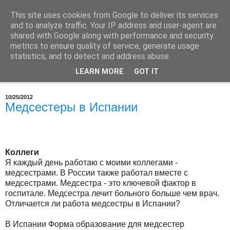
This site uses cookies from Google to deliver its services
Врач в Испании
and to analyze traffic. Your IP address and user-agent are
shared with Google along with performance and security
metrics to ensure quality of service, generate usage
О работе, о медицине в Испании
statistics, and to detect and address abuse.
LEARN MORE
GOT IT
▼
10/25/2012
Медсестеры в Испании
Коллеги
Я каждый день работаю с моими коллегами -
медсестрами. В России также работал вместе с
медсестрами. Медсестра - это ключевой фактор в
госпитале. Медсестра лечит больного больше чем врач.
Отличается ли работа медсестры в Испании?
В Испании Форма образование для медсестер