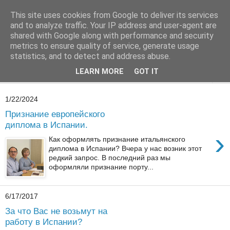
This site uses cookies from Google to deliver its services
Врач в Испании
and to analyze traffic. Your IP address and user-agent are
shared with Google along with performance and security
metrics to ensure quality of service, generate usage
О работе, о медицине в Испании
statistics, and to detect and address abuse.
LEARN MORE
GOT IT
▼
1/22/2024
Признание европейского
диплома в Испании.
›
Как оформлять признание итальянского
диплома в Испании? Вчера у нас возник этот
редкий запрос. В последний раз мы
оформляли признание порту...
6/17/2017
За что Вас не возьмут на
работу в Испании?