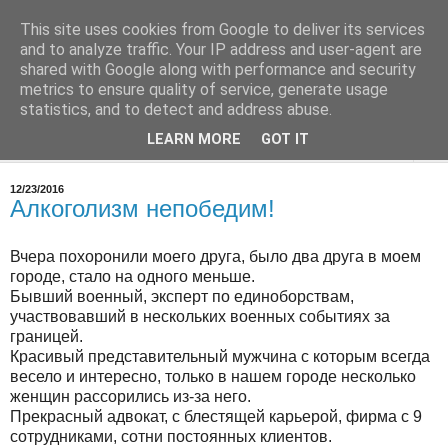
This site uses cookies from Google to deliver its services
Врач в Испании
and to analyze traffic. Your IP address and user-agent are
shared with Google along with performance and security
metrics to ensure quality of service, generate usage
О работе, о медицине в Испании
statistics, and to detect and address abuse.
LEARN MORE
GOT IT
▼
12/23/2016
Алкоголизм непобедим!
Вчера похоронили моего друга, было два друга в моем
городе, стало на одного меньше.
Бывший военный, эксперт по единоборствам,
участвовавший в нескольких военных событиях за
границей.
Красивый представительный мужчина с которым всегда
весело и интересно, только в нашем городе несколько
женщин рассорились из-за него.
Прекрасный адвокат, с блестящей карьерой, фирма с 9
сотрудниками, сотни постоянных клиентов.