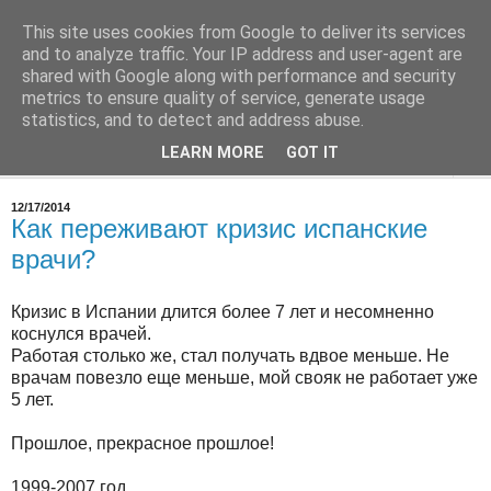
This site uses cookies from Google to deliver its services
Врач в Испании
and to analyze traffic. Your IP address and user-agent are
shared with Google along with performance and security
metrics to ensure quality of service, generate usage
О работе, о медицине в Испании
statistics, and to detect and address abuse.
LEARN MORE
GOT IT
▼
12/17/2014
Как переживают кризис испанские
врачи?
Кризис в Испании длится более 7 лет и несомненно
коснулся врачей.
Работая столько же, стал получать вдвое меньше. Не
врачам повезло еще меньше, мой свояк не работает уже
5 лет.
Прошлое, прекрасное прошлое!
1999-2007 год.