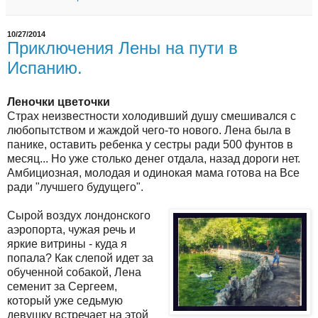
10/27/2014
Приключения Лены на пути в
Испанию.
Леночки цветочки
Страх неизвестности холодивший душу смешивался с
любопытством и жаждой чего-то нового. Лена была в
панике, оставить ребенка у сестры ради 500 фунтов в
месяц... Но уже столько денег отдала, назад дороги нет.
Амбициозная, молодая и одинокая мама готова на Все
ради "лучшего будущего".
Сырой воздух лондонского
аэропорта, чужая речь и
яркие витрины - куда я
попала? Как слепой идет за
обученной собакой, Лена
семенит за Сергеем,
который уже седьмую
девушку встречает на этой