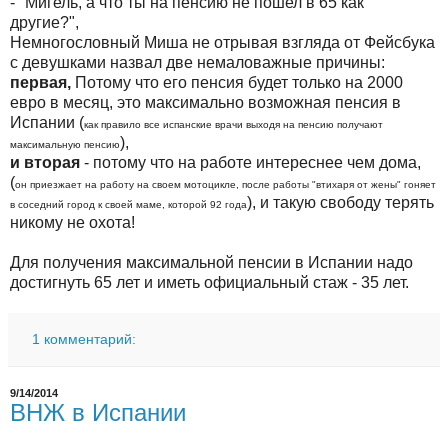
- "Мигель, а что ты на пенсию не пошел в 65 как
другие?",
Немногословный Миша не отрывая взгляда от Фейсбука
с девушками назвал две немаловажные причины:
первая,
Потому что его пенсия будет только на 2000
евро в месяц, это максимально возможная пенсия в
Испании (
как правило все испанские врачи выходя на пенсию получают
),
максимальную пенсию
и вторая
- потому что на работе интереснее чем дома,
(
он приезжает на работу на своем мотоцикле, после работы "втихаря от жены" гоняет
), и такую свободу терять
в соседний город к своей маме, которой 92 года
никому не охота!
Для получения максимальной пенсии в Испании надо
достигнуть 65 лет и иметь официальный стаж - 35 лет.
1 комментарий:
9/14/2014
ВНЖ в Испании