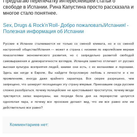
Предлагаю перепечатку интереснейшей статьи о
свободе в Испании. Рина Капустина просто рассказала и
многое стало понятнее.
Sex, Drugs & Rock'n'Roll- Добро пожаловать!Испания! -
Полезная информация об Испании
Русские в Испании сталкиваются не только со сменой климата, но и со сменой
настроений общества!Испания — может и страна с низкими по европейским меркам
показателями экономического развития, но с запредельно развитой свободой
самовыражения и демократичности взглядов. Испанцев заметно отличает от русских
высокая культура всеприятия людей, какими они есть, с их желаниями и пороками.
Здесь как нигде в Европе, Вы найдете безусловную любовь к личности и к ее
проявлениям, иногда даже крайнего характера. Все скорее разрешено, чем
запрещено, что шокирует посещающих эту страну впервые. Приехавшим сюда русским
сложно разобраться, почему полицейские не арестовывают проституток, почему везде
чувствуется запах марихуаны, как посреди бела дня на перекрестке целуется
однополая пара, и почему все прохожие делают вид, что им все равно или им
действительно все равно?
Комментариев нет: