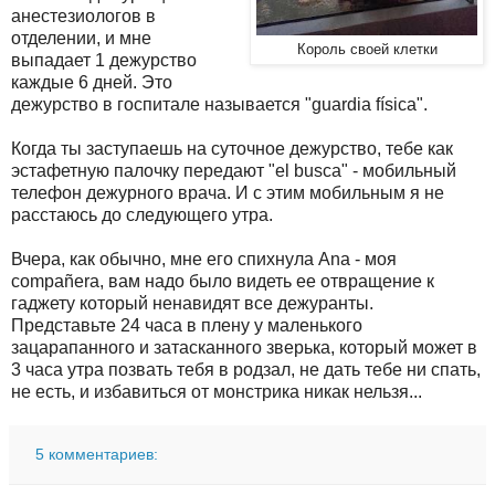
анестезиологов в
отделении, и мне
Король своей клетки
выпадает 1 дежурство
каждые 6 дней. Это
дежурство в госпитале называется "guardia física".
Когда ты заступаешь на суточное дежурство, тебе как
эстафетную палочку передают "el busca" - мобильный
телефон дежурного врача. И с этим мобильным я не
расстаюсь до следующего утра.
Вчера, как обычно, мне его спихнула Ana - моя
compañera, вам надо было видеть ее отвращение к
гаджету который ненавидят все дежуранты.
Представьте 24 часа в плену у маленького
зацарапанного и затасканного зверька, который может в
3 часа утра позвать тебя в родзал, не дать тебе ни спать,
не есть, и избавиться от монстрика никак нельзя...
5 комментариев: