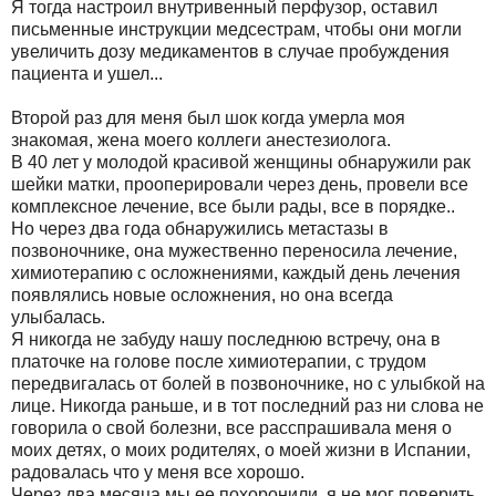
Я тогда настроил внутривенный перфузор, оставил
письменные инструкции медсестрам, чтобы они могли
увеличить дозу медикаментов в случае пробуждения
пациента и ушел...
Второй раз для меня был шок когда умерла моя
знакомая, жена моего коллеги анестезиолога.
В 40 лет у молодой красивой женщины обнаружили рак
шейки матки, прооперировали через день, провели все
комплексное лечение, все были рады, все в порядке..
Но через два года обнаружились метастазы в
позвоночнике, она мужественно переносила лечение,
химиотерапию с осложнениями, каждый день лечения
появлялись новые осложнения, но она всегда
улыбалась.
Я никогда не забуду нашу последнюю встречу, она в
платочке на голове после химиотерапии, с трудом
передвигалась от болей в позвоночнике, но с улыбкой на
лице. Никогда раньше, и в тот последний раз ни слова не
говорила о свой болезни, все расспрашивала меня о
моих детях, о моих родителях, о моей жизни в Испании,
радовалась что у меня все хорошо.
Через два месяца мы ее похоронили, я не мог поверить,