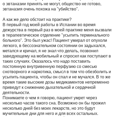
о эвтаназии принять не могут, общество не готово,
эвтаназия очень похожа на "убийство".
А как же дело обстоит на практике?
В первый год моей работы в Испании во время
дежурства в первый раз в моей практике меня вызвали
в терапевтическое отделение "усыпить терминального
больного". Это был ужас! Пациент умирал от опухоли
легкого, в бессознательном состоянии он задыхался,
метался и кричал, я не знал что делать, позвонил
заведующему на мобильный и спросил как поступают в
таких случаях. Оказалось что надо поставить
постоянную внутривенную перфузию со смесью
снотворного и наркотика, смысл в том что обезболить и
усыпить пациента, чтобы он спал и не мучался. В то же
время такие высокие дозы медикаментов непременно
приведут к снижению дыхательной и сердечной
деятельности.
Понимаете о чем я говорю, пациент умрет через
несколько часов такого сна. Возможно он бы прожил
несколько дней без моих лекарств, но это будут
мучительные дни для него и для всех остальных.