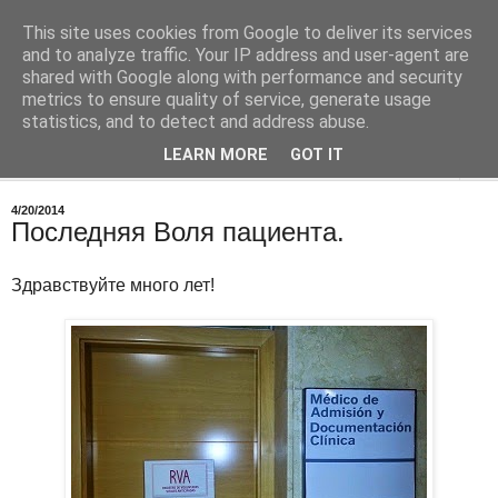
This site uses cookies from Google to deliver its services
Врач в Испании
and to analyze traffic. Your IP address and user-agent are
shared with Google along with performance and security
metrics to ensure quality of service, generate usage
О работе, о медицине в Испании
statistics, and to detect and address abuse.
LEARN MORE
GOT IT
▼
4/20/2014
Последняя Воля пациента.
Здравствуйте много лет!