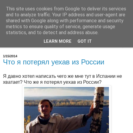
This site uses cookies from Google to deliver its services
Врач в Испании
and to analyze traffic. Your IP address and user-agent are
shared with Google along with performance and security
metrics to ensure quality of service, generate usage
О работе, о медицине в Испании
statistics, and to detect and address abuse.
LEARN MORE
GOT IT
▼
1/15/2014
Что я потерял уехав из России
Я давно хотел написать чего же мне тут в Испании не
хватает? Что же я потерял уехав из России?