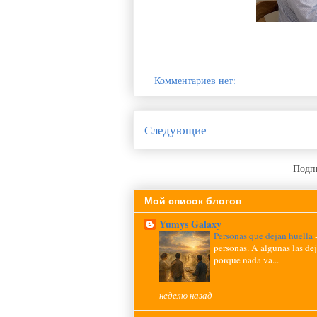
Комментариев нет:
Следующие
Подпи
Мой список блогов
Yumys Galaxy
Personas que dejan huella
personas. A algunas las de
porque nada va...
неделю назад