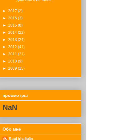
►
2017
(2)
►
2016
(3)
►
2015
(8)
►
2014
(22)
►
2013
(24)
►
2012
(41)
►
2011
(21)
►
2010
(9)
►
2009
(15)
просмотры
NaN
Обо мне
Rauf khaliulin