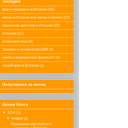
закладки
врач и медицина в Испании
(56)
жизнь в Испании внж жилье и бизнес
(27)
признание диплома в Испании
(25)
Испания
(21)
испанский язык
(9)
Экзамен и интернатура MIR
(8)
учеба и медицинский факультет
(4)
общий врач в Испании
(1)
Популярное за месяц
Архив блога
▼
2024
(1)
▼
января
(1)
Признание европейского
диплома в Испании.