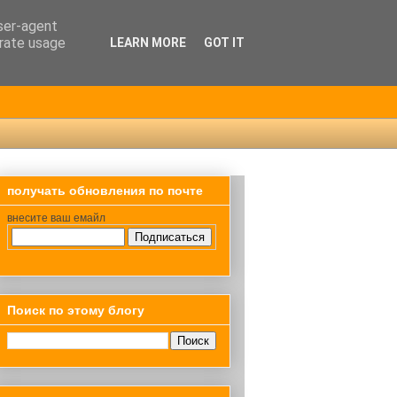
user-agent
erate usage
LEARN MORE
GOT IT
получать обновления по почте
внесите ваш емайл
Поиск по этому блогу