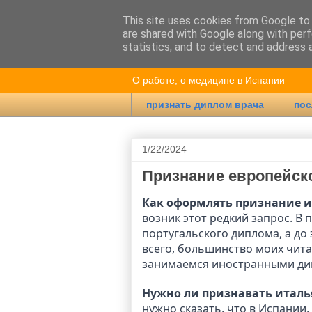
This site uses cookies from Google to d
are shared with Google along with perf
Врач в Испан
statistics, and to detect and address 
О работе, о медицине в Испании
признать диплом врача
пос
1/22/2024
Признание европейск
Как оформлять признание и
возник этот редкий запрос. В
португальского диплома, а до 
всего, большинство моих читат
занимаемся иностранными дип
Нужно ли признавать италь
нужно сказать, что в Испании,