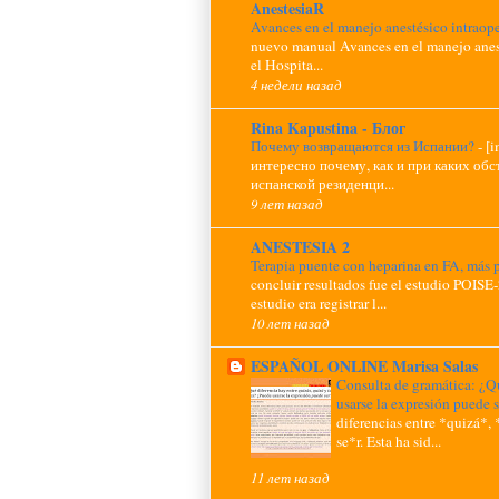
AnestesiaR
Avances en el manejo anestésico intraop
nuevo manual Avances en el manejo anest
el Hospita...
4 недели назад
Rina Kapustina - Блог
Почему возвращаются из Испании?
-
[
интересно почему, как и при каких обс
испанской резиденци...
9 лет назад
ANESTESIA 2
Terapia puente con heparina en FA, más p
concluir resultados fue el estudio POISE-
estudio era registrar l...
10 лет назад
ESPAÑOL ONLINE Marisa Salas
Consulta de gramática: ¿Qu
usarse la expresión puede 
diferencias entre *quizá*, 
se*r. Esta ha sid...
11 лет назад