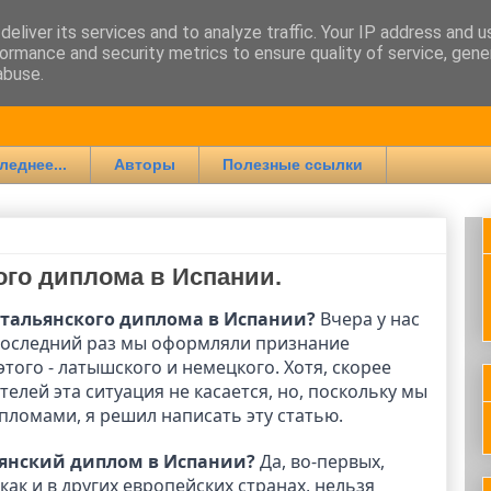
eliver its services and to analyze traffic. Your IP address and 
ormance and security metrics to ensure quality of service, gen
ии
abuse.
леднее...
Авторы
Полезные ссылки
ого диплома в Испании.
тальянского диплома в Испании?
Вчера у нас
 последний раз мы оформляли признание
этого - латышского и немецкого. Хотя, скорее
елей эта ситуация не касается, но, поскольку мы
ломами, я решил написать эту статью.
янский диплом в Испании?
Да, во-первых,
 как и в других европейских странах, нельзя