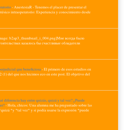
eratorio
-
AnestesiaR - Tenemos el placer de presentar el
ésico intraoperatorio: Experiencia y conocimiento desde
image: b2ap3_thumbnail_i_004.png]Мне всегда было
тоятельствах казалось бы счастливые обладатели
erjudicial que beneficiosa
-
El primero de esos estudios en
2 (1) del que nos hicimos eco en este post. El objetivo del
é diferencia hay entre quizás, quizá y tal vez? ¿Puede
ser?
-
Hola, chicos: Una alumna me ha preguntado sobre las
*quizá *y *tal vez* y si podía usarse la expresión *puede