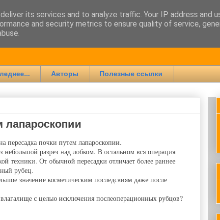
eliver its services and to analyze traffic. Your IP address and 
ormance and security metrics to ensure quality of service, gen
ии
abuse.
леднее...
Авторы
Полезные ссылки
м лапароскопии
на пересадка почки путем лапароскопии.
з небольшой разрез над лобком. В остальном вся операция
кой техники. От обычной пересадки отличает более раннее
чный рубец.
льшое значение косметическим последсвиям даже после
з влагалище с целью исключения послеоперационных рубцов?