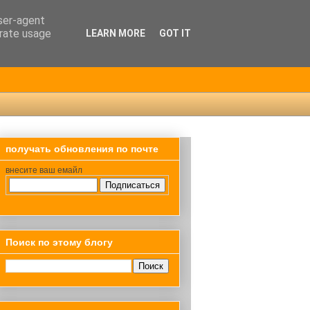
user-agent
erate usage
LEARN MORE
GOT IT
получать обновления по почте
внесите ваш емайл
Поиск по этому блогу