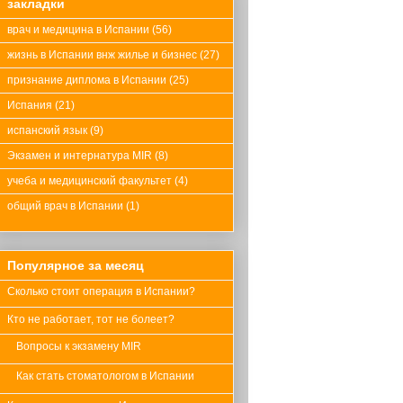
закладки
врач и медицина в Испании
(56)
жизнь в Испании внж жилье и бизнес
(27)
признание диплома в Испании
(25)
Испания
(21)
испанский язык
(9)
Экзамен и интернатура MIR
(8)
учеба и медицинский факультет
(4)
общий врач в Испании
(1)
Популярное за месяц
Сколько стоит операция в Испании?
Кто не работает, тот не болеет?
Вопросы к экзамену MIR
Как стать стоматологом в Испании