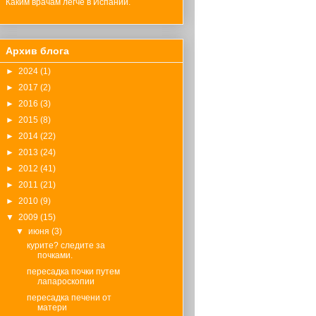
Каким врачам легче в Испании.
Архив блога
►
2024
(1)
►
2017
(2)
►
2016
(3)
►
2015
(8)
►
2014
(22)
►
2013
(24)
►
2012
(41)
►
2011
(21)
►
2010
(9)
▼
2009
(15)
▼
июня
(3)
курите? следите за
почками.
пересадка почки путем
лапароскопии
пересадка печени от
матери