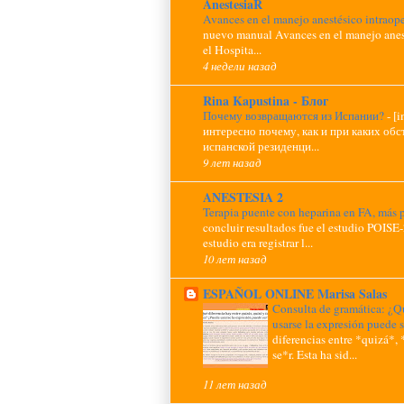
AnestesiaR
Avances en el manejo anestésico intraop
nuevo manual Avances en el manejo anest
el Hospita...
4 недели назад
Rina Kapustina - Блог
Почему возвращаются из Испании?
-
[
интересно почему, как и при каких обс
испанской резиденци...
9 лет назад
ANESTESIA 2
Terapia puente con heparina en FA, más p
concluir resultados fue el estudio POISE-
estudio era registrar l...
10 лет назад
ESPAÑOL ONLINE Marisa Salas
Consulta de gramática: ¿Qu
usarse la expresión puede 
diferencias entre *quizá*, 
se*r. Esta ha sid...
11 лет назад