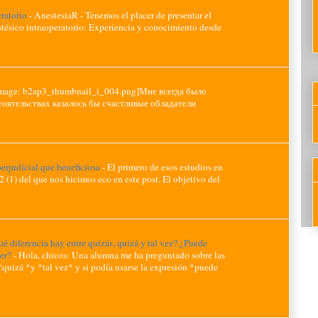
eratorio
-
AnestesiaR - Tenemos el placer de presentar el
ésico intraoperatorio: Experiencia y conocimiento desde
image: b2ap3_thumbnail_i_004.png]Мне всегда было
тоятельствах казалось бы счастливые обладатели
erjudicial que beneficiosa
-
El primero de esos estudios en
2 (1) del que nos hicimos eco en este post. El objetivo del
é diferencia hay entre quizás, quizá y tal vez? ¿Puede
ser?
-
Hola, chicos: Una alumna me ha preguntado sobre las
*quizá *y *tal vez* y si podía usarse la expresión *puede