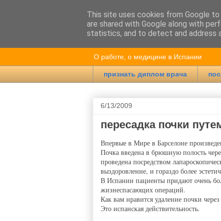
This site uses cookies from Google to d
are shared with Google along with perf
Врач в Испан
statistics, and to detect and address 
О работе, о медицине в Испании
признать диплом врача
пос
6/13/2009
пересадка почки путе
Впервые в Мире в Барселоне произведе
Почка введена в брюшную полость чере
проведена посредством лапароскопичес
выздоровление, и гораздо более эстети
В Испании пациенты придают очень бо
жизнеспасающих операций.
Как вам нравится удаление почки чере
Это испанская действительность.