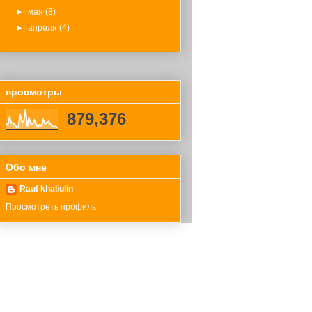
►
мая
(8)
►
апреля
(4)
просмотры
879,376
Обо мне
Rauf khaliulin
Просмотреть профиль