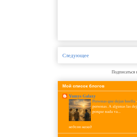
Следующее
Подписаться 
Мой список блогов
Yumys Galaxy
Personas que dejan huella
personas. A algunas las de
porque nada va...
неделю назад