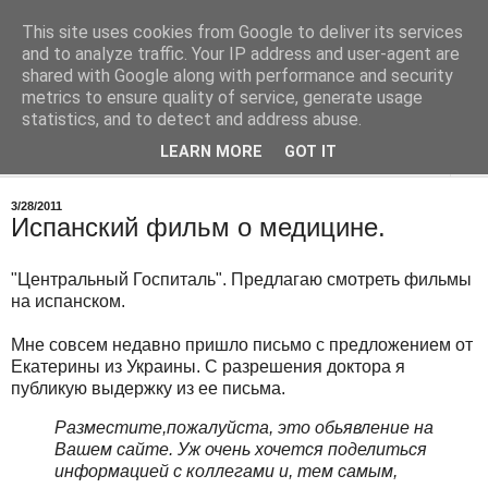
This site uses cookies from Google to deliver its services
Врач в Испании
and to analyze traffic. Your IP address and user-agent are
shared with Google along with performance and security
metrics to ensure quality of service, generate usage
О работе, о медицине в Испании
statistics, and to detect and address abuse.
LEARN MORE
GOT IT
▼
3/28/2011
Испанский фильм о медицине.
"Центральный Госпиталь". Предлагаю смотреть фильмы
на испанском.
Мне совсем недавно пришло письмо с предложением от
Екатерины из Украины. С разрешения доктора я
публикую выдержку из ее письма.
Разместите,пожалуйста, это обьявление на
Вашем сайте. Уж очень хочется поделиться
информацией с коллегами и, тем самым,