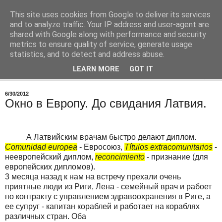
This site uses cookies from Google to deliver its services
Врач в Испании
and to analyze traffic. Your IP address and user-agent are
shared with Google along with performance and security
metrics to ensure quality of service, generate usage
О работе, о медицине в Испании
statistics, and to detect and address abuse.
LEARN MORE
GOT IT
▼
6/30/2012
Окно в Европу. До свидания Латвия.
А Латвийским врачам быстро делают диплом.
Comunidad europea
- Евросоюз,
Títulos extracomunitarios
-
неевропейский диплом,
reconcimiento
- признание (для
европейских дипломов).
3 месяца назад к нам на встречу прехали очень
приятные люди из Риги, Лена - семейный врач и рабоет
по контракту с управлением здравоохранения в Риге, а
ее супруг - капитан кораблей и работает на кораблях
различных стран. Оба