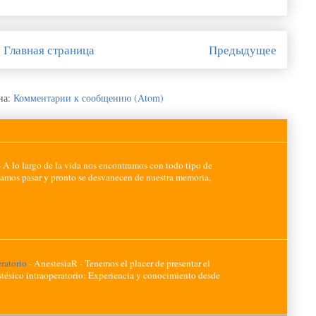
Главная страница
Предыдущее
на:
Комментарии к сообщению (Atom)
-
A lo largo de la vida nos encontramos con todo tipo de
jamos pasar y pronto se desvanecen de nuestra memoria,
eratorio
-
AnestesiaR - Tenemos el placer de presentar el
ésico intraoperatorio: Experiencia y conocimiento desde