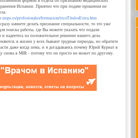
заполненной формой в отдела по признанию медицинских
хранения Испании. Приятно что при подаче прошения не
ела.
w.msps.es/profesionales/formacion/recoTitulosExtra.htm
разу начнете делать признание специальности, то это уже
я поиска работы, где Вы можете указать что подали
 и надеетесь на положительное решение вашего дела.
еняются, в жизни у всех бывают трудные периоды, но обратите
расти даже когда зима, и я догадываюсь почему Юрий Курнат в
ду снова в MIR - потому что он просто не может по другому.