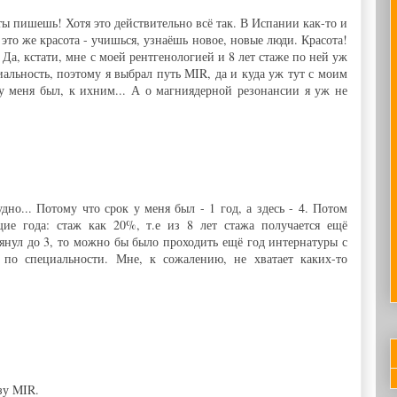
ты пишешь! Хотя это действительно всё так. В Испании как-то и
 это же красота - учишься, узнаёшь новое, новые люди. Красота!
 Да, кстати, мне с моей рентгенологией и 8 лет стаже по ней уж
альность, поэтому я выбрал путь МIR, да и куда уж тут с моим
у меня был, к ихним... А о магниядерной резонансии я уж не
дно... Потому что срок у меня был - 1 год, а здесь - 4. Потом
ие года: стаж как 20%, т.е из 8 лет стажа получается ещё
тянул до 3, то можно бы было проходить ещё год интернатуры с
 по специальности. Мне, к сожалению, не хватает каких-то
зу MIR.