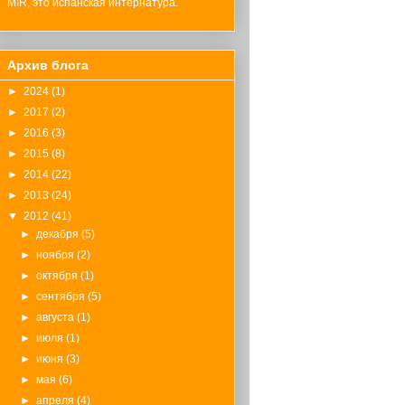
MIR, это испанская интернатура.
Архив блога
►
2024
(1)
►
2017
(2)
►
2016
(3)
►
2015
(8)
►
2014
(22)
►
2013
(24)
▼
2012
(41)
►
декабря
(5)
►
ноября
(2)
►
октября
(1)
►
сентября
(5)
►
августа
(1)
►
июля
(1)
►
июня
(3)
►
мая
(6)
►
апреля
(4)