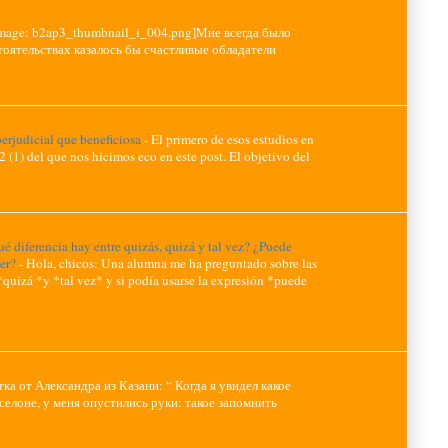
image: b2ap3_thumbnail_i_004.png]Мне всегда было
тоятельствах казалось бы счастливые обладатели
erjudicial que beneficiosa
-
El primero de esos estudios en
2 (1) del que nos hicimos eco en este post. El objetivo del
é diferencia hay entre quizás, quizá y tal vez? ¿Puede
ser?
-
Hola, chicos: Una alumna me ha preguntado sobre las
*quizá *y *tal vez* y si podía usarse la expresión *puede
тка от Александра из Казани: “ Когда я увидел какое
елоне, у меня опустились руки: такое запомнить