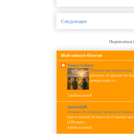
Следующее
Подписаться 
Мой список блогов
Yumys Galaxy
Personas que dejan huella
personas. A algunas las de
porque nada va...
2 недели назад
AnestesiaR
Avances en el manejo anestésico intraop
nuevo manual Avances en el manejo anest
el Hospita...
4 недели назад