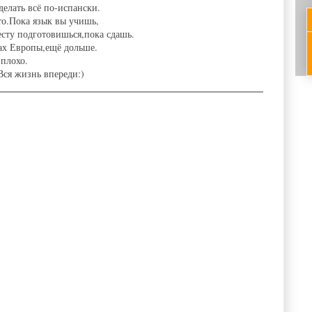
елать всё по-испански.
то.Пока язык вы учишь,
есту подготовишься,пока сдашь.
нах Европы,ещё дольше.
 плохо.
Вся жизнь впереди:)