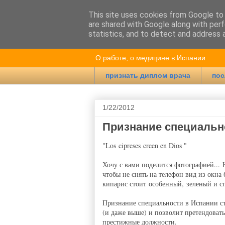
This site uses cookies from Google to d
are shared with Google along with perf
Врач в Испан
statistics, and to detect and address 
О работе, о медицине в Испании
признать диплом врача
пос
1/22/2012
Признание специальн
"Los cipreses creen en Dios "
Хочу с вами поделится фотографией... Н
чтобы не снять на телефон вид из окна 
кипарис стоит особенный, зеленый и с
Признание специальности в Испании ст
(и даже выше) и позволит претендовать 
престижные должности.