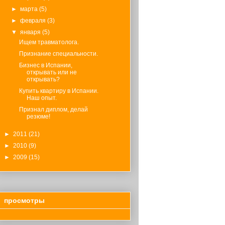
►
марта
(5)
►
февраля
(3)
▼
января
(5)
Ищем травматолога.
Признание специальности.
Бизнес в Испании,
открывать или не
открывать?
Купить квартиру в Испании.
Наш опыт.
Признал диплом, делай
резюме!
►
2011
(21)
►
2010
(9)
►
2009
(15)
просмотры