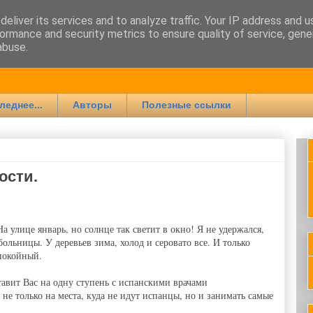
eliver its services and to analyze traffic. Your IP address and 
ormance and security metrics to ensure quality of service, gen
ии
abuse.
леднее...
Авторы
Полезные ссылки
ости.
а улице январь, но солнце так светит в окно! Я не удержался,
больницы. У деревьев зима, холод и серовато все. И только
покойный.
авит Вас на одну ступень с испанскими врачами
не только на места, куда не идут испанцы, но и занимать самые