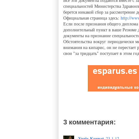
Все эти документы подаются вместе с 
специальностей Министерства Здравоо
берется никакой сбор за рассмотрение д
Официальная страница здесь:
http://ww
Если после признания общего диплома с
дополнительный пункт в ваше Резюме дл
документы на признание специальности
Обстоятельства вокруг периодически м
внимания на кипарис, он не перестает 
свои "за тридцать" поступает в этом го
3 комментария:
Yuriy Kurnat
23.1.12