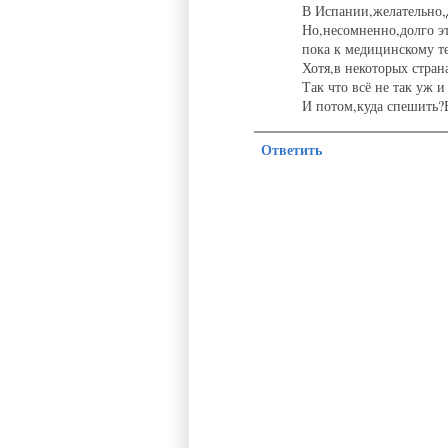
В Испании,желательно,д
Но,несомненно,долго э
пока к медицинскому т
Хотя,в некоторых стра
Так что всё не так уж и
И потом,куда спешить?
Ответить