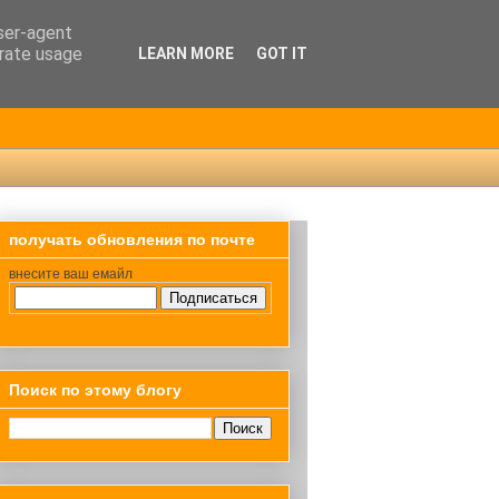
user-agent
erate usage
LEARN MORE
GOT IT
получать обновления по почте
внесите ваш емайл
Поиск по этому блогу