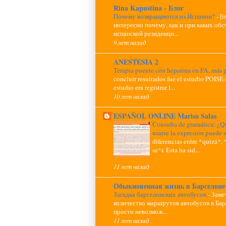
Rina Kapustina - Блог
Почему возвращаются из Испании?
-
[
интересно почему, как и при каких обс
испанской резиденци...
9 лет назад
ANESTESIA 2
Terapia puente con heparina en FA, más p
concluir resultados fue el estudio POISE-
estudio era registrar l...
10 лет назад
ESPAÑOL ONLINE Marisa Salas
Consulta de gramática: ¿Qu
usarse la expresión puede 
diferencias entre *quizá*, 
se*r. Esta ha sid...
11 лет назад
Обыкновенная жизнь в Барселоне
Загадка барселонских автобусов
-
Заме
количество маршрутов автобусов в Барс
просто невозмож...
11 лет назад