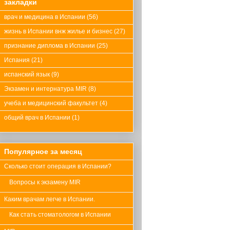
закладки
врач и медицина в Испании
(56)
жизнь в Испании внж жилье и бизнес
(27)
признание диплома в Испании
(25)
Испания
(21)
испанский язык
(9)
Экзамен и интернатура MIR
(8)
учеба и медицинский факультет
(4)
общий врач в Испании
(1)
Популярное за месяц
Сколько стоит операция в Испании?
Вопросы к экзамену MIR
Каким врачам легче в Испании.
Как стать стоматологом в Испании