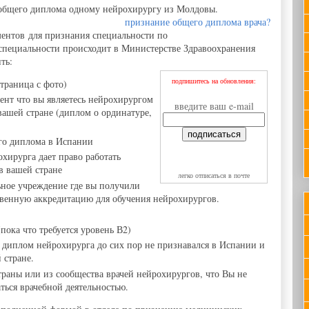
общего диплома одному нейрохирургу из Молдовы.
признание общего диплома врача?
ментов для признания специальности по
специальности происходит в Министерстве Здравоохранения
ть:
подпишитесь на обновления:
страница с фото)
ент что вы являетесь нейрохирургом
введите ваш e-mail
вашей стране (диплом о ординатуре,
го диплома в Испании
хирурга дает право работать
в вашей стране
легко отписаться в почте
льное учреждение где вы получили
твенную аккредитацию для обучения нейрохирургов.
пока что требуется уровень В2)
 диплом нейрохирурга до сих пор не признавался в Испании и
 стране.
траны или из сообщества врачей нейрохирургов, что Вы не
ься врачебной деятельностью.