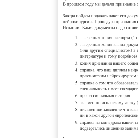
В прошлом году мы делали признание 
Завтра пойдем подавать пакет его доку
нейрохирургии. Процедура признания 
Испании. Какие документы надо готови
заверенная копия паспорта (1 
заверенная копия ваших докум
(или другим специалистом) в 
интернатуре и тому подобное)
копия признания вашего обще
справка, что ваш диплом нейро
практическим нейрохирургом 
справка о том что образовате
специальность имеет государс
профессиональная история
экзамен по испанскому языку (
письменное заявление что ваш
ни в какой другой европейской
справка из минздрава вашей с
подвергались лишению занимат