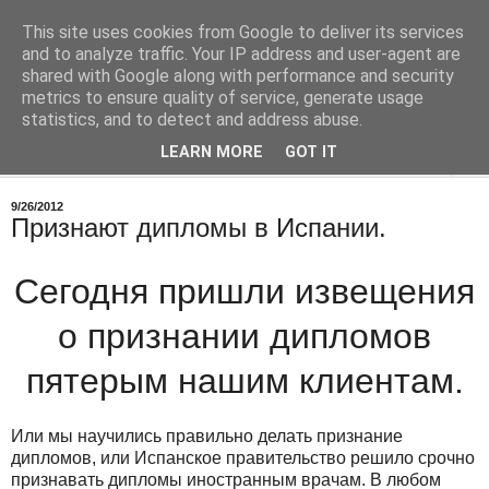
This site uses cookies from Google to deliver its services
Врач в Испании
and to analyze traffic. Your IP address and user-agent are
shared with Google along with performance and security
metrics to ensure quality of service, generate usage
О работе, о медицине в Испании
statistics, and to detect and address abuse.
LEARN MORE
GOT IT
▼
9/26/2012
Признают дипломы в Испании.
Сегодня пришли извещения
о признании дипломов
пятерым нашим клиентам.
Или мы научились правильно делать признание
дипломов, или Испанское правительство решило срочно
признавать дипломы иностранным врачам. В любом