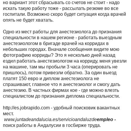
но вариант этот сбрасывать со счетов не стоит - надо
искать такую работу тоже - рассылать резюме во все
госпитали. Возможно скоро будет ситуация когда врачей
опять не будет хватать.
Одно из мест работы для анестезиолога до признания
специальности в нашем регионе - работать выездным
анестезиологом в бригаде врачей на корридах в
небольших городах. Вначале сообщения видите мою
фотографию корриды? Это я несколько дней назад
ездил работать анестезиологом на корриду, меня увезли
на машине, там мы пробыли 3 часа (оперировать не
пришлось), потом привезли обратно. За один выезд
платят 150 евро и диплом анестезиолога не
спрашивают, главное что я анестезиолог и смогу дать
анестезию. В частных фирмах кое - где можно влезть
специалистом до признания диплома специальности.
http://es.jobrapido.com - удобный поисковик вакантных
мест.
www.juntadeandalucia.es/servicioandaluzde
empleo -
поиск работы в Андалусии в госбирже труда.